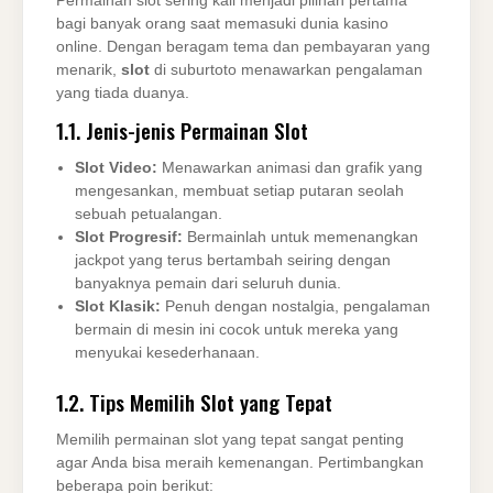
Permainan slot sering kali menjadi pilihan pertama
bagi banyak orang saat memasuki dunia kasino
online. Dengan beragam tema dan pembayaran yang
menarik,
slot
di suburtoto menawarkan pengalaman
yang tiada duanya.
1.1. Jenis-jenis Permainan Slot
Slot Video:
Menawarkan animasi dan grafik yang
mengesankan, membuat setiap putaran seolah
sebuah petualangan.
Slot Progresif:
Bermainlah untuk memenangkan
jackpot yang terus bertambah seiring dengan
banyaknya pemain dari seluruh dunia.
Slot Klasik:
Penuh dengan nostalgia, pengalaman
bermain di mesin ini cocok untuk mereka yang
menyukai kesederhanaan.
1.2. Tips Memilih Slot yang Tepat
Memilih permainan slot yang tepat sangat penting
agar Anda bisa meraih kemenangan. Pertimbangkan
beberapa poin berikut: