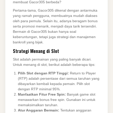
membuat Gacor305 berbeda?
Pertama-tama, Gacor305 dikenal dengan antarmuka
yang ramah pengguna, membuatnya mudah diakses
oleh para pemula. Selain itu, adanya beragam bonus
serta promosi menarik, menjadi daya tarik tersendiri.
Bermain di Gacor305 bukan hanya soal
keberuntungan, tetapi juga strategi dan manajemen
bankroll yang bijak.
Strategi Menang di Slot
Slot adalah permainan yang paling banyak dicari.
Untuk menang di slot, berikut adalah beberapa tips:
Pilih Slot dengan RTP Tinggi:
Return to Player
(RTP) adalah persentase dari semua taruhan yang
dibayarkan kembali kepada pemain. Pilih slot
dengan RTP minimal 95%.
Manfaatkan Fitur Free Spin:
Banyak game slot
menawarkan bonus free spin. Gunakan ini untuk
memaksimalkan taruhan.
Atur Anggaran Bermain:
Tentukan anggaran