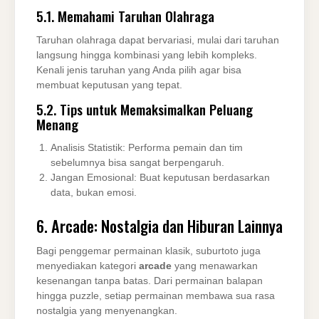
5.1. Memahami Taruhan Olahraga
Taruhan olahraga dapat bervariasi, mulai dari taruhan
langsung hingga kombinasi yang lebih kompleks.
Kenali jenis taruhan yang Anda pilih agar bisa
membuat keputusan yang tepat.
5.2. Tips untuk Memaksimalkan Peluang
Menang
Analisis Statistik: Performa pemain dan tim
sebelumnya bisa sangat berpengaruh.
Jangan Emosional: Buat keputusan berdasarkan
data, bukan emosi.
6. Arcade: Nostalgia dan Hiburan Lainnya
Bagi penggemar permainan klasik, suburtoto juga
menyediakan kategori
arcade
yang menawarkan
kesenangan tanpa batas. Dari permainan balapan
hingga puzzle, setiap permainan membawa sua rasa
nostalgia yang menyenangkan.