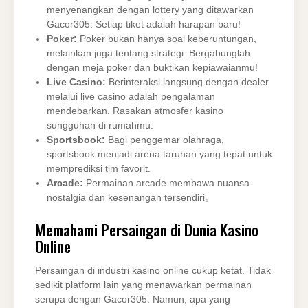
menyenangkan dengan lottery yang ditawarkan
Gacor305. Setiap tiket adalah harapan baru!
Poker:
Poker bukan hanya soal keberuntungan,
melainkan juga tentang strategi. Bergabunglah
dengan meja poker dan buktikan kepiawaianmu!
Live Casino:
Berinteraksi langsung dengan dealer
melalui live casino adalah pengalaman
mendebarkan. Rasakan atmosfer kasino
sungguhan di rumahmu.
Sportsbook:
Bagi penggemar olahraga,
sportsbook menjadi arena taruhan yang tepat untuk
memprediksi tim favorit.
Arcade:
Permainan arcade membawa nuansa
nostalgia dan kesenangan tersendiri。
Memahami Persaingan di Dunia Kasino
Online
Persaingan di industri kasino online cukup ketat. Tidak
sedikit platform lain yang menawarkan permainan
serupa dengan Gacor305. Namun, apa yang