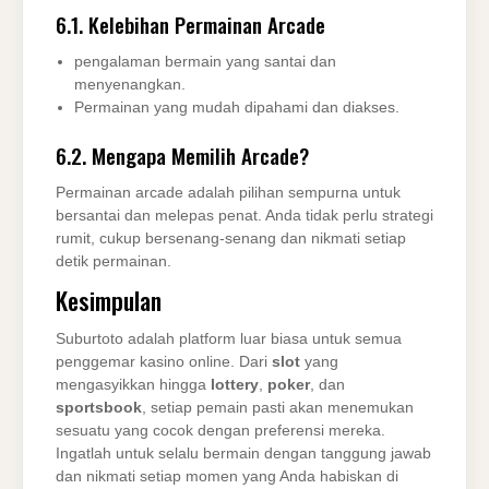
6.1. Kelebihan Permainan Arcade
pengalaman bermain yang santai dan
menyenangkan.
Permainan yang mudah dipahami dan diakses.
6.2. Mengapa Memilih Arcade?
Permainan arcade adalah pilihan sempurna untuk
bersantai dan melepas penat. Anda tidak perlu strategi
rumit, cukup bersenang-senang dan nikmati setiap
detik permainan.
Kesimpulan
Suburtoto adalah platform luar biasa untuk semua
penggemar kasino online. Dari
slot
yang
mengasyikkan hingga
lottery
,
poker
, dan
sportsbook
, setiap pemain pasti akan menemukan
sesuatu yang cocok dengan preferensi mereka.
Ingatlah untuk selalu bermain dengan tanggung jawab
dan nikmati setiap momen yang Anda habiskan di