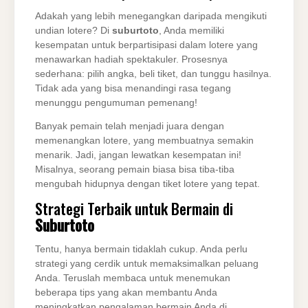
Adakah yang lebih menegangkan daripada mengikuti
undian lotere? Di
suburtoto
, Anda memiliki
kesempatan untuk berpartisipasi dalam lotere yang
menawarkan hadiah spektakuler. Prosesnya
sederhana: pilih angka, beli tiket, dan tunggu hasilnya.
Tidak ada yang bisa menandingi rasa tegang
menunggu pengumuman pemenang!
Banyak pemain telah menjadi juara dengan
memenangkan lotere, yang membuatnya semakin
menarik. Jadi, jangan lewatkan kesempatan ini!
Misalnya, seorang pemain biasa bisa tiba-tiba
mengubah hidupnya dengan tiket lotere yang tepat.
Strategi Terbaik untuk Bermain di
Suburtoto
Tentu, hanya bermain tidaklah cukup. Anda perlu
strategi yang cerdik untuk memaksimalkan peluang
Anda. Teruslah membaca untuk menemukan
beberapa tips yang akan membantu Anda
meningkatkan pengalaman bermain Anda di