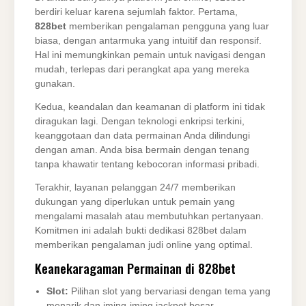
berdiri keluar karena sejumlah faktor. Pertama,
828bet
memberikan pengalaman pengguna yang luar
biasa, dengan antarmuka yang intuitif dan responsif.
Hal ini memungkinkan pemain untuk navigasi dengan
mudah, terlepas dari perangkat apa yang mereka
gunakan.
Kedua, keandalan dan keamanan di platform ini tidak
diragukan lagi. Dengan teknologi enkripsi terkini,
keanggotaan dan data permainan Anda dilindungi
dengan aman. Anda bisa bermain dengan tenang
tanpa khawatir tentang kebocoran informasi pribadi.
Terakhir, layanan pelanggan 24/7 memberikan
dukungan yang diperlukan untuk pemain yang
mengalami masalah atau membutuhkan pertanyaan.
Komitmen ini adalah bukti dedikasi 828bet dalam
memberikan pengalaman judi online yang optimal.
Keanekaragaman Permainan di 828bet
Slot:
Pilihan slot yang bervariasi dengan tema yang
menarik dan iming-iming jackpot besar.