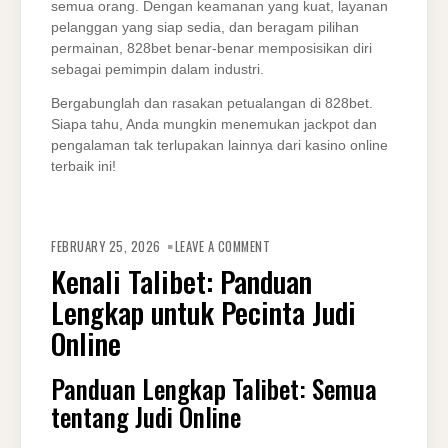
semua orang. Dengan keamanan yang kuat, layanan
pelanggan yang siap sedia, dan beragam pilihan
permainan, 828bet benar-benar memposisikan diri
sebagai pemimpin dalam industri.
Bergabunglah dan rasakan petualangan di 828bet.
Siapa tahu, Anda mungkin menemukan jackpot dan
pengalaman tak terlupakan lainnya dari kasino online
terbaik ini!
ON
KENALI
FEBRUARY 25, 2026
LEAVE A COMMENT
TALIBET:
PANDUAN
Kenali Talibet: Panduan
LENGKAP
UNTUK
Lengkap untuk Pecinta Judi
PECINTA
JUDI
ONLINE
Online
Panduan Lengkap Talibet: Semua
tentang Judi Online