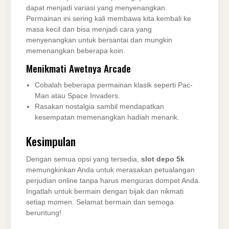
dapat menjadi variasi yang menyenangkan.
Permainan ini sering kali membawa kita kembali ke
masa kecil dan bisa menjadi cara yang
menyenangkan untuk bersantai dan mungkin
memenangkan beberapa koin.
Menikmati Awetnya Arcade
Cobalah beberapa permainan klasik seperti Pac-
Man atau Space Invaders.
Rasakan nostalgia sambil mendapatkan
kesempatan memenangkan hadiah menarik.
Kesimpulan
Dengan semua opsi yang tersedia,
slot depo 5k
memungkinkan Anda untuk merasakan petualangan
perjudian online tanpa harus menguras dompet Anda.
Ingatlah untuk bermain dengan bijak dan nikmati
setiap momen. Selamat bermain dan semoga
beruntung!