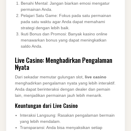
Benahi Mental: Jangan biarkan emosi mengatur
permainan Anda.
Pelajari Satu Game: Fokus pada satu permainan
pada satu waktu agar Anda dapat memahami
strategi dengan lebih baik.
Ikuti Bonus dan Promosi: Banyak kasino online
menawarkan bonus yang dapat meningkatkan
saldo Anda.
Live Casino: Menghadirkan Pengalaman
Nyata
Dari sekadar memutar gulungan slot,
live casino
menghadirkan pengalaman nyata yang lebih interaktif.
Anda dapat berinteraksi dengan dealer dan pemain
lain, menjadikan permainan jauh lebih menarik.
Keuntungan dari Live Casino
Interaksi Langsung: Rasakan pengalaman bermain
yang lebih mendalam.
Transparansi: Anda bisa menyaksikan setiap