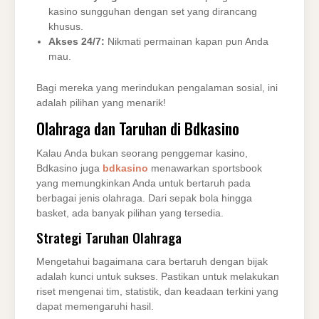
kasino sungguhan dengan set yang dirancang
khusus.
Akses 24/7:
Nikmati permainan kapan pun Anda
mau.
Bagi mereka yang merindukan pengalaman sosial, ini
adalah pilihan yang menarik!
Olahraga dan Taruhan di Bdkasino
Kalau Anda bukan seorang penggemar kasino,
Bdkasino juga
bdkasino
menawarkan sportsbook
yang memungkinkan Anda untuk bertaruh pada
berbagai jenis olahraga. Dari sepak bola hingga
basket, ada banyak pilihan yang tersedia.
Strategi Taruhan Olahraga
Mengetahui bagaimana cara bertaruh dengan bijak
adalah kunci untuk sukses. Pastikan untuk melakukan
riset mengenai tim, statistik, dan keadaan terkini yang
dapat memengaruhi hasil.