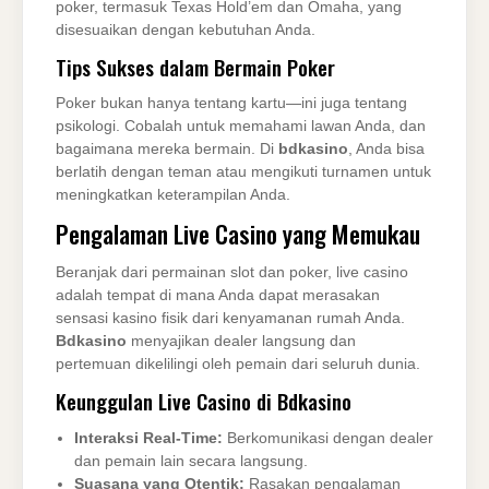
poker, termasuk Texas Hold’em dan Omaha, yang
disesuaikan dengan kebutuhan Anda.
Tips Sukses dalam Bermain Poker
Poker bukan hanya tentang kartu—ini juga tentang
psikologi. Cobalah untuk memahami lawan Anda, dan
bagaimana mereka bermain. Di
bdkasino
, Anda bisa
berlatih dengan teman atau mengikuti turnamen untuk
meningkatkan keterampilan Anda.
Pengalaman Live Casino yang Memukau
Beranjak dari permainan slot dan poker, live casino
adalah tempat di mana Anda dapat merasakan
sensasi kasino fisik dari kenyamanan rumah Anda.
Bdkasino
menyajikan dealer langsung dan
pertemuan dikelilingi oleh pemain dari seluruh dunia.
Keunggulan Live Casino di Bdkasino
Interaksi Real-Time:
Berkomunikasi dengan dealer
dan pemain lain secara langsung.
Suasana yang Otentik:
Rasakan pengalaman