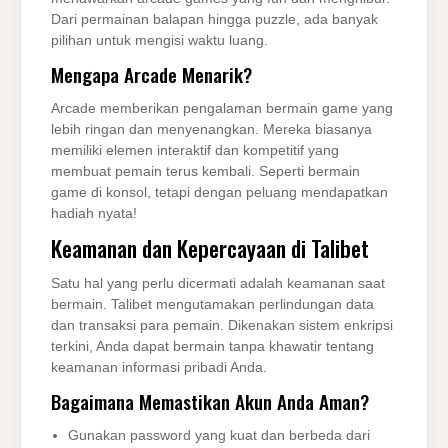
Dari permainan balapan hingga puzzle, ada banyak
pilihan untuk mengisi waktu luang.
Mengapa Arcade Menarik?
Arcade memberikan pengalaman bermain game yang
lebih ringan dan menyenangkan. Mereka biasanya
memiliki elemen interaktif dan kompetitif yang
membuat pemain terus kembali. Seperti bermain
game di konsol, tetapi dengan peluang mendapatkan
hadiah nyata!
Keamanan dan Kepercayaan di Talibet
Satu hal yang perlu dicermati adalah keamanan saat
bermain. Talibet mengutamakan perlindungan data
dan transaksi para pemain. Dikenakan sistem enkripsi
terkini, Anda dapat bermain tanpa khawatir tentang
keamanan informasi pribadi Anda.
Bagaimana Memastikan Akun Anda Aman?
Gunakan password yang kuat dan berbeda dari