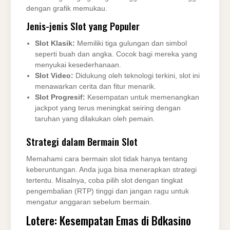
dengan grafik memukau.
Jenis-jenis Slot yang Populer
Slot Klasik:
Memiliki tiga gulungan dan simbol
seperti buah dan angka. Cocok bagi mereka yang
menyukai kesederhanaan.
Slot Video:
Didukung oleh teknologi terkini, slot ini
menawarkan cerita dan fitur menarik.
Slot Progresif:
Kesempatan untuk memenangkan
jackpot yang terus meningkat seiring dengan
taruhan yang dilakukan oleh pemain.
Strategi dalam Bermain Slot
Memahami cara bermain slot tidak hanya tentang
keberuntungan. Anda juga bisa menerapkan strategi
tertentu. Misalnya, coba pilih slot dengan tingkat
pengembalian (RTP) tinggi dan jangan ragu untuk
mengatur anggaran sebelum bermain.
Lotere: Kesempatan Emas di Bdkasino