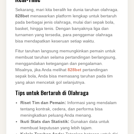
Sekarang, mari kita beralih ke dunia taruhan olahraga.
828bet
menawarkan platform lengkap untuk bertaruh
pada berbagai jenis olahraga, mulai dari sepak bola,
basket, hingga tenis. Dengan banyaknya liga dan
turnamen yang tersedia, para penggemar olahraga
bisa mendapatkan keseruan setiap waktu.
Fitur taruhan langsung memungkinkan pemain untuk
membuat taruhan selama pertandingan berlangsung,
menggandakan ketegangan dan pengalaman.
Misalnya, jika Anda melihat
828bet
pertandingan
sepak bola, Anda bisa memasang taruhan pada tim
yang akan mencetak gol selanjutnya.
Tips untuk Bertaruh di Olahraga
Riset Tim dan Pemain:
Informasi yang mendalam
tentang kontrak, cedera, dan performa bisa
meningkatkan peluang Anda menang.
Ikuti Stats dan Statistik:
Gunakan data untuk
membuat keputusan yang lebih tajam.