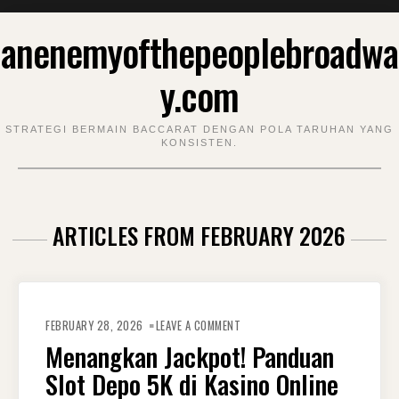
Skip
anenemyofthepeoplebroadwa
to
content
y.com
STRATEGI BERMAIN BACCARAT DENGAN POLA TARUHAN YANG
KONSISTEN.
ARTICLES FROM FEBRUARY 2026
ON
MENANGKAN
FEBRUARY 28, 2026
LEAVE A COMMENT
JACKPOT!
PANDUAN
Menangkan Jackpot! Panduan
SLOT
DEPO
Slot Depo 5K di Kasino Online
5K
DI
KASINO