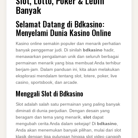
Slot, Lotto, Poker & Lebih
&
LEBIH
Banyak
BANYAK
Selamat Datang di Bdkasino:
Menyelami Dunia Kasino Online
Kasino online semakin populer dan menarik perhatian
banyak penggemar judi. Di sinilah
bdkasino
hadir,
menawarkan pengalaman unik dan seluruh berbagai
permainan menarik yang bisa membuat Anda terhibur
berjam-jam. Dalam panduan ini, kita akan melakukan
eksplorasi mendalam tentang slot, lotere, poker, live
casino, sportsbook, dan arcade.
Menggali Slot di Bdkasino
Slot adalah salah satu permainan yang paling banyak
diminati di dunia perjudian. Dengan desain yang
beragam dan tema yang menarik,
slot
dapat
mengubah cerita Anda dalam sekejap! Di
bdkasino
,
Anda akan menemukan banyak pilihan, mulai dari slot
klasik dengan tiga gulungan hingga slot video canggih