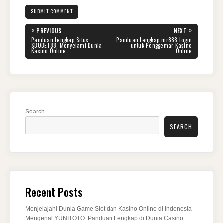
Post
«
»
PREVIOUS
NEXT
navigation
PREVIOUS
NEXT
Panduan Lengkap Situs
Panduan Lengkap mr888 Login
POST:
POST:
SBOBET88: Menyelami Dunia
untuk Penggemar Kasino
Kasino Online
Online
Search
SEARCH
Recent Posts
Menjelajahi Dunia Game Slot dan Kasino Online di Indonesia
Mengenal YUNITOTO: Panduan Lengkap di Dunia Casino