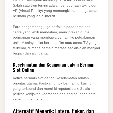
Dengan kemajuan teknologi,
slot
terus berinovasi.
Salah satu tren terkini adalah penggunaan teknologi
VR (Virtual Reality) yang memungkinkan pengalaman
bermain yang lebih imersif.
Para pengembang juga berfokus pada tema dan
cerita yang lebih mendalam, menciptakan dunia
permainan yang membawa pemain ke petualangan
unik. Misalnya, slot bertema film atau acara TV yang
terkenal, di mana pemain merasa seolah-olah menjadi
bagian dari alur cerita.
Keselamatan dan Keamanan dalam Bermain
Slot Online
Ketika bermain slot daring, keselamatan adalah
prioritas utama. Pastikan untuk bermain di kasino
yang terlisensi dan memiliki reputasi baik. Selalu
periksa kebijakan keamanan dan perlindungan data
sebelum mendaftar.
Alternatif Menarik: Lotere, Poker, dan