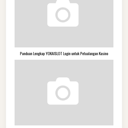
Panduan Lengkap YOKAISLOT Login untuk Petualangan Kasino