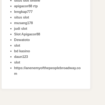
situs slot online
apigacor88 rtp
lengkap777
situs slot
musang178
judi slot
Slot Apigacor88
Dewatoto
slot
bd kasino
daun123
slot
https://anenemyofthepeoplebroadway.co
m