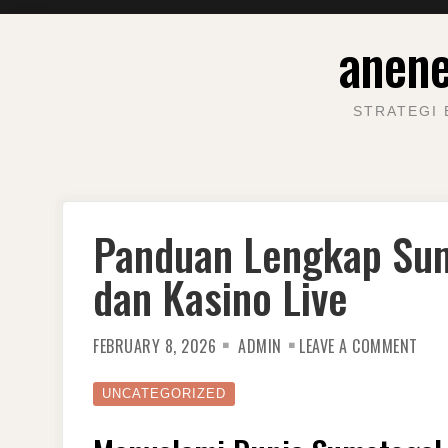
Skip
anen
to
content
STRATEGI 
Panduan Lengkap Sumo
dan Kasino Live
ON
FEBRUARY 8, 2026
ADMIN
LEAVE A COMMENT
PAN
LEN
SUM
SLOT
UNCATEGORIZED
POKE
DAN
KAS