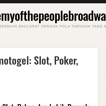
emyofthepeoplebroadwa
BERMAIN BACCARAT DENGAN POLA TARUHAN YANG 
togel: Slot, Poker,
DUAN
GKAP
OTOGEL:
,
R,
INO