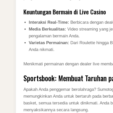
Keuntungan Bermain di Live Casino
Interaksi Real-Time:
Berbicara dengan deal
Media Berkualitas:
Video streaming yang je
pengalaman bermain Anda.
Varietas Permainan:
Dari Roulette hingga B
Anda nikmati.
Menikmati permainan dengan dealer live memb
Sportsbook: Membuat Taruhan pa
Apakah Anda penggemar berolahraga? Sumotog
memungkinkan Anda untuk bertaruh pada berbag
basket, semua tersedia untuk dinikmati. Anda 
menyaksikannya secara langsung.