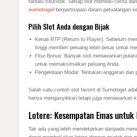
fantasi futuristik. Setiap slot memiliki cerita
sumotogel
berpartisipasi dalam petualangan 
Pilih Slot Anda dengan Bijak
Kenali RTP (Return to Player): Sebelum memi
tinggi memberi peluang lebih besar untuk m
Fitur Bonus: Banyak slot menawarkan putara
untuk memaksimalkan peluang Anda.
Pengelolaan Modal: Tentukan anggaran dan p
Salah satu contoh slot favorit di Sumotogel ad
hanya mengasyikkan tetapi juga menawarkan k
Lotere: Kesempatan Emas untuk
Tak ada yang lebih mendebarkan daripada menu