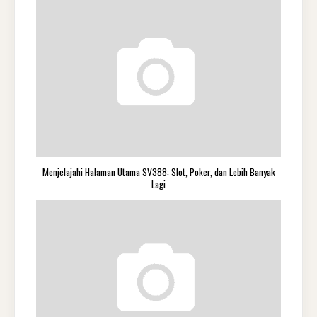
Menjelajahi Halaman Utama SV388: Slot, Poker, dan Lebih Banyak
Lagi