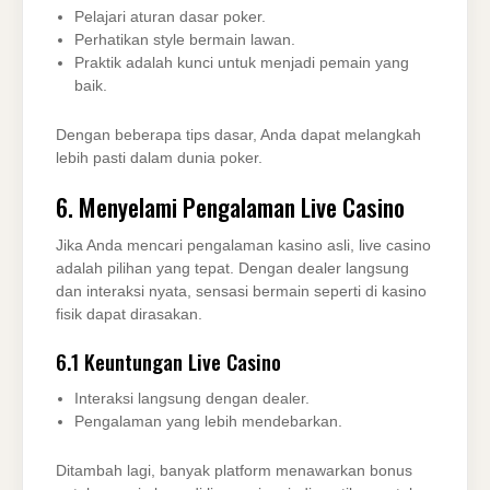
Pelajari aturan dasar poker.
Perhatikan style bermain lawan.
Praktik adalah kunci untuk menjadi pemain yang
baik.
Dengan beberapa tips dasar, Anda dapat melangkah
lebih pasti dalam dunia poker.
6. Menyelami Pengalaman Live Casino
Jika Anda mencari pengalaman kasino asli, live casino
adalah pilihan yang tepat. Dengan dealer langsung
dan interaksi nyata, sensasi bermain seperti di kasino
fisik dapat dirasakan.
6.1 Keuntungan Live Casino
Interaksi langsung dengan dealer.
Pengalaman yang lebih mendebarkan.
Ditambah lagi, banyak platform menawarkan bonus