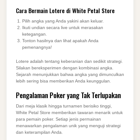
Cara Bermain Lotere di White Petal Store
Pilih angka yang Anda yakini akan keluar.
Ikuti undian secara live untuk merasakan
ketegangan.
Tonton hasilnya dan lihat apakah Anda
pemenangnya!
Lotere adalah tentang keberanian dan sedikit strategi.
Silakan bereksperimen dengan kombinasi angka.
Sejarah menunjukkan bahwa angka yang dimunculkan
lebih sering bisa memberikan Anda keunggulan.
Pengalaman Poker yang Tak Terlupakan
Dari meja klasik hingga turnamen berisiko tinggi,
White Petal Store memberikan tawaran menarik untuk
para pemain poker. Setiap jenis permainan
menawarkan pengalaman unik yang menguji strategi
dan keterampilan Anda.