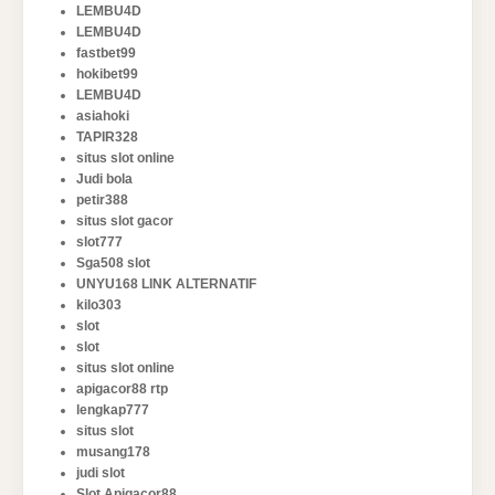
LEMBU4D
LEMBU4D
fastbet99
hokibet99
LEMBU4D
asiahoki
TAPIR328
situs slot online
Judi bola
petir388
situs slot gacor
slot777
Sga508 slot
UNYU168 LINK ALTERNATIF
kilo303
slot
slot
situs slot online
apigacor88 rtp
lengkap777
situs slot
musang178
judi slot
Slot Apigacor88