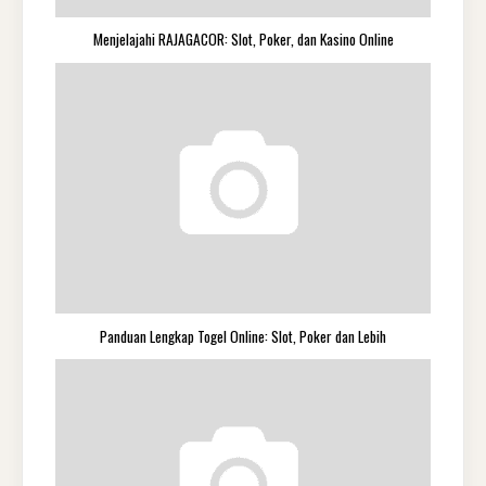
Menjelajahi RAJAGACOR: Slot, Poker, dan Kasino Online
Panduan Lengkap Togel Online: Slot, Poker dan Lebih