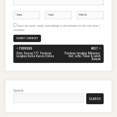
Save my name, email, and website in this browser for the next time I
comment.
Post
«
»
PREVIOUS
NEXT
navigation
PREVIOUS
NEXT
Situs Sarang 777: Panduan
Panduan Lengkap Bdkasino:
POST:
POST:
Lengkap Dunia Kasino Online
Slot, Lotto, Poker & Lebih
Banyak
Search
SEARCH