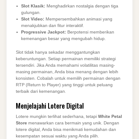
Slot Klasik:
Menghadirkan nostalgia dengan tiga
gulungan.
Slot Video:
Mempersembahkan animasi yang
menakjubkan dan fitur interaktif.
Progressive Jackpot:
Berpotensi memberikan
kemenangan besar yang mengubah hidup.
Slot tidak hanya sekadar menggantungkan
keberuntungan. Setiap permainan memiliki strategi
tersendiri. Jika Anda memahami volatilitas masing-
masing permainan, Anda bisa menang dengan lebih
konsisten. Cobalah untuk memilih permainan dengan
RTP (Return to Player) yang tinggi untuk peluang
terbaik dari kemenangan.
Menjelajahi Lotere Digital
Lotere mungkin terlihat sederhana, tetapi
White Petal
Store
menawarkan cara bermain yang unik. Dengan
lotere digital, Anda bisa menikmati kemudahan dan
kesempatan sesuai waktu yang Anda pilih.