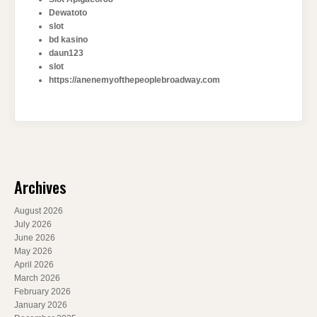
Dewatoto
slot
bd kasino
daun123
slot
https://anenemyofthepeoplebroadway.com
Archives
August 2026
July 2026
June 2026
May 2026
April 2026
March 2026
February 2026
January 2026