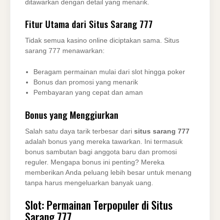
ditawarkan dengan detail yang menarik.
Fitur Utama dari Situs Sarang 777
Tidak semua kasino online diciptakan sama. Situs
sarang 777 menawarkan:
Beragam permainan mulai dari slot hingga poker
Bonus dan promosi yang menarik
Pembayaran yang cepat dan aman
Bonus yang Menggiurkan
Salah satu daya tarik terbesar dari
situs sarang 777
adalah bonus yang mereka tawarkan. Ini termasuk
bonus sambutan bagi anggota baru dan promosi
reguler. Mengapa bonus ini penting? Mereka
memberikan Anda peluang lebih besar untuk menang
tanpa harus mengeluarkan banyak uang.
Slot: Permainan Terpopuler di Situs
Sarang 777