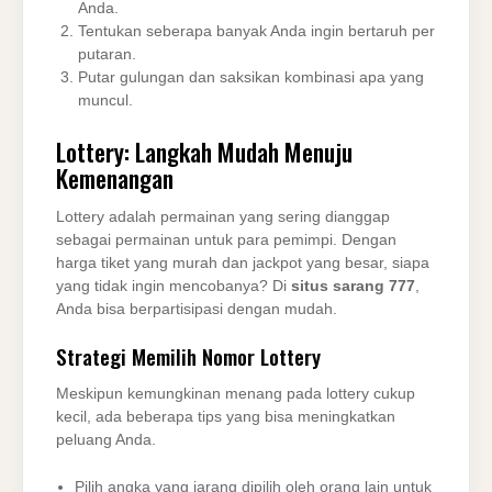
Anda.
Tentukan seberapa banyak Anda ingin bertaruh per
putaran.
Putar gulungan dan saksikan kombinasi apa yang
muncul.
Lottery: Langkah Mudah Menuju
Kemenangan
Lottery adalah permainan yang sering dianggap
sebagai permainan untuk para pemimpi. Dengan
harga tiket yang murah dan jackpot yang besar, siapa
yang tidak ingin mencobanya? Di
situs sarang 777
,
Anda bisa berpartisipasi dengan mudah.
Strategi Memilih Nomor Lottery
Meskipun kemungkinan menang pada lottery cukup
kecil, ada beberapa tips yang bisa meningkatkan
peluang Anda.
Pilih angka yang jarang dipilih oleh orang lain untuk