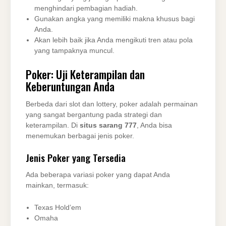
menghindari pembagian hadiah.
Gunakan angka yang memiliki makna khusus bagi
Anda.
Akan lebih baik jika Anda mengikuti tren atau pola
yang tampaknya muncul.
Poker: Uji Keterampilan dan
Keberuntungan Anda
Berbeda dari slot dan lottery, poker adalah permainan
yang sangat bergantung pada strategi dan
keterampilan. Di
situs sarang 777
, Anda bisa
menemukan berbagai jenis poker.
Jenis Poker yang Tersedia
Ada beberapa variasi poker yang dapat Anda
mainkan, termasuk:
Texas Hold’em
Omaha