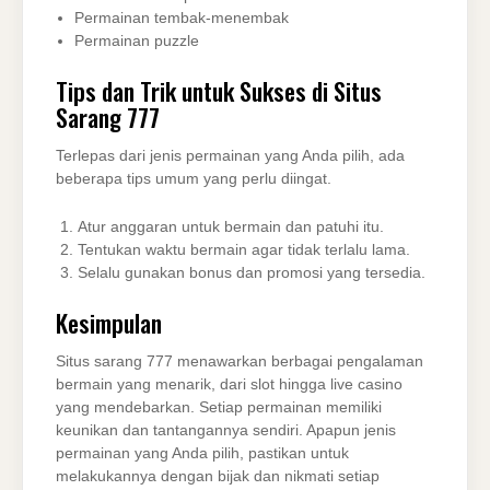
Permainan tembak-menembak
Permainan puzzle
Tips dan Trik untuk Sukses di Situs
Sarang 777
Terlepas dari jenis permainan yang Anda pilih, ada
beberapa tips umum yang perlu diingat.
Atur anggaran untuk bermain dan patuhi itu.
Tentukan waktu bermain agar tidak terlalu lama.
Selalu gunakan bonus dan promosi yang tersedia.
Kesimpulan
Situs sarang 777 menawarkan berbagai pengalaman
bermain yang menarik, dari slot hingga live casino
yang mendebarkan. Setiap permainan memiliki
keunikan dan tantangannya sendiri. Apapun jenis
permainan yang Anda pilih, pastikan untuk
melakukannya dengan bijak dan nikmati setiap